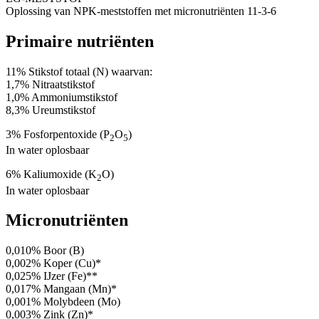
Oplossing van NPK-meststoffen met micronutriënten 11-3-6
Primaire nutriënten
11% Stikstof totaal (N) waarvan:
1,7% Nitraatstikstof
1,0% Ammoniumstikstof
8,3% Ureumstikstof
3% Fosforpentoxide (P
O
)
2
5
In water oplosbaar
6% Kaliumoxide (K
O)
2
In water oplosbaar
Micronutriënten
0,010% Boor (B)
0,002% Koper (Cu)*
0,025% IJzer (Fe)**
0,017% Mangaan (Mn)*
0,001% Molybdeen (Mo)
0,003% Zink (Zn)*